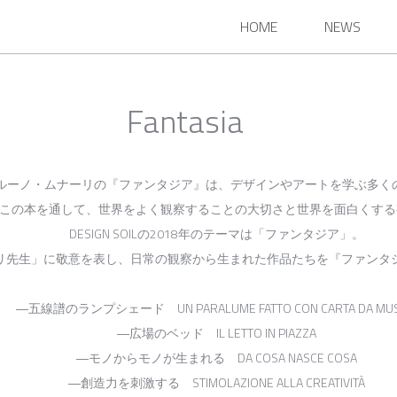
HOME
NEWS
Fantasia
ノ・ムナーリの『ファンタジア』は、デザインやアートを学ぶ多くの
を通して、世界をよく観察することの大切さと世界を面白くする視
DESIGN SOILの2018年のテーマは「ファンタジア」。
」に敬意を表し、日常の観察から生まれた作品たちを『ファンタジ
ランプシェード UN PARALUME FATTO CON CARTA DA MUS
―広場のベッド IL LETTO IN PIAZZA
―モノからモノが生まれる DA COSA NASCE COSA
―創造力を刺激する STIMOLAZIONE ALLA CREATIVITÀ