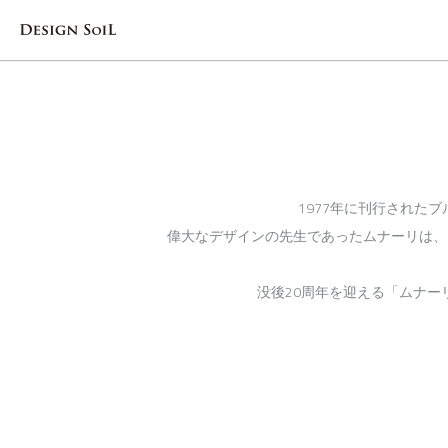
1977年に刊行されたブルー
偉大なデザインの先生であったムナーリは、この本
没後20周年を迎える「ムナーリ先生
―五線譜の