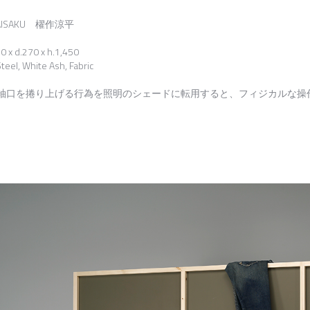
 KAISAKU 櫂作涼平
0 x d.270 x h.1,450
Steel, White Ash, Fabric
袖口を捲り上げる行為を照明のシェードに転用すると、フィジカルな操